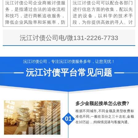
沅江讨债公司企业商账讨债服
沅江讨债公司可以配合各部门
务，是指通过合法的追收流程
进行信息方面的收集，配以先
和技巧，进行商帐追收服务，
进的设备，以科学的技术手
降低企业风险率和坏账率，防
段，为你提供高效的寻人、讨
范和规避企业由于使用赊销方
债要债、寻车、寻物等服务。
式带来的信用风险。
沅江讨债公司电/微131-2226-7733
沅江讨债公司，专注沅江讨债服务多年，让您无忧！
沅江讨债平台常见问题
多少金额起接单怎么收费?
根据不同城市,不同金额及类型收费标
准也不同,一般在百分之三十左右,金额
01
在10万起，,特殊情况请与客服沟通。