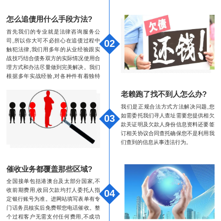
怎么追债用什么手段方法?
首先我们的专业就是法律咨询服务公
司,所以你大可不必担心在追债过程中
02
触犯法律,我们用多年的从业经验跟实
战技巧结合债务双方的实际情况使用合
理方式和办法尽量做到完美解决。我们
根据多年实战经验,对各种件有着独特
的见解以及解决方法,能严格把握分寸,
老赖跑了找不到人怎么办?
熟知法律法规,有效的保障了合法性、
专业性、成功性。
我们是正规合法方式方法解决问题,您
如需委托我们寻人查址需要您提供相欠
03
款关证明及欠款人身份信息资料还要签
订相关协议合同查托确保您不是利用我
们查到的信息从事违法行为。
催收业务都覆盖那些区域?
全国接单包括港澳台及太部分国家,不
收前期费用,收回欠款均打人委托人指
04
定银行账号为准。进网站填写表单有专
门话务员核实后免费帮您电话催收。整
个过程客户无需支付任何费用,不成功