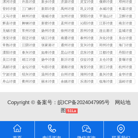
漯河讨债
许昌讨债
新乡讨债
济源讨债
灵宝讨债
偃师讨债
邓州讨债
登封讨债
三门峡讨
新郑讨债
禹州讨债
巩义讨债
永城讨债
长葛讨债
债
义马讨债
林州讨债
项城讨债
汝州讨债
荥阳讨债
平顶山讨
卫辉讨债
债
辉县讨债
舞钢讨债
新密讨债
孟州讨债
沁阳讨债
江苏讨债
南京讨债
无锡讨债
常州讨债
扬州讨债
徐州讨债
苏州讨债
连云港讨
盐城讨债
债
淮安讨债
宿迁讨债
镇江讨债
南通讨债
泰州讨债
兴化讨债
东台讨债
常熟讨债
江阴讨债
张家港讨
通州讨债
宜兴讨债
邳州讨债
海门讨债
债
溧阳讨债
泰兴讨债
如皋讨债
昆山讨债
启东讨债
江都讨债
丹阳讨债
吴江讨债
靖江讨债
扬中讨债
新沂讨债
仪征讨债
太仓讨债
姜堰讨债
高邮讨债
金坛讨债
句容讨债
灌南讨债
海安讨债
浙江讨债
杭州讨债
宁波讨债
绍兴讨债
温州讨债
台州讨债
湖州讨债
嘉兴讨债
金华讨债
舟山讨债
衢州讨债
丽水讨债
余姚讨债
乐清讨债
临海讨债
温岭讨债
Copyright © 备案号：
皖ICP备2024047995号
网站地
图
51La
首页
电话咨询
微信咨询
联系我们