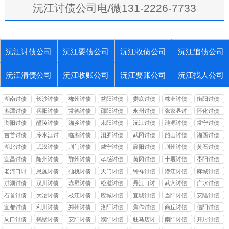
沅江讨债公司电/微131-2226-7733
沅江讨债公司
沅江要债公司
沅江收债公司
沅江追债公司
沅江清债公司
沅江收账公司
沅江要账公司
沅江找人公司
湖南讨债
长沙讨债
郴州讨债
益阳讨债
娄底讨债
株洲讨债
衡阳讨债
湘潭讨债
岳阳讨债
常德讨债
邵阳讨债
永州讨债
张家界讨
怀化讨债
债
浏阳讨债
醴陵讨债
湘乡讨债
耒阳讨债
沅江讨债
涟源讨债
常宁讨债
吉首讨债
冷水江讨
临湘讨债
汨罗讨债
武冈讨债
韶山讨债
湘西讨债
债
湖北讨债
武汉讨债
荆门讨债
咸宁讨债
襄阳讨债
荆州讨债
黄石讨债
宜昌讨债
随州讨债
鄂州讨债
孝感讨债
黄冈讨债
十堰讨债
枣阳讨债
老河口讨
恩施讨债
仙桃讨债
天门讨债
钟祥讨债
潜江讨债
麻城讨债
债
洪湖讨债
汉川讨债
赤壁讨债
松滋讨债
丹江口讨
武穴讨债
广水讨债
债
石首讨债
大冶讨债
枝江讨债
应城讨债
宜城讨债
当阳讨债
安陆讨债
宜都讨债
利川讨债
郑州讨债
洛阳讨债
焦作讨债
商丘讨债
信阳讨债
周口讨债
鹤壁讨债
安阳讨债
濮阳讨债
驻马店讨
南阳讨债
开封讨债
债