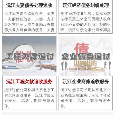
沅江夫妻债务处理追收
沅江经济债务纠纷处理
沅江夫妻债务追收包含：夫妻
沅江经济债务纠纷，是指经济
一方的婚前债务、夫妻一方未
法律关系主体之间因经济权利
经对方同意，擅自资助没有扶
和经济义务的矛盾而引起的争
养义务人所负担的债务、夫妻
议，沅江讨债之家公司长期提
一方因个人不合理的开支，如
供各类北京讨债、讨账、要
赌博、吸毒、酗酒所负债务
账、追账、三角账服务。
等。
沅江工程欠款追收服务
沅江企业商账追收服务
沅江讨债公司长期从事北京工
沅江讨债公司长期从事北京企
程欠款追收服务，沅江讨债公
业商账追收服务，沅江讨债公
司专业、高效，期待与您合
司专业、高效，期待与您合
作。
作。