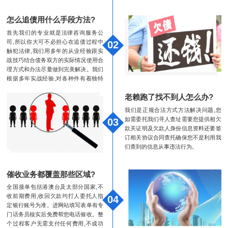
怎么追债用什么手段方法?
首先我们的专业就是法律咨询服务公
司,所以你大可不必担心在追债过程中
02
触犯法律,我们用多年的从业经验跟实
战技巧结合债务双方的实际情况使用合
理方式和办法尽量做到完美解决。我们
根据多年实战经验,对各种件有着独特
的见解以及解决方法,能严格把握分寸,
老赖跑了找不到人怎么办?
熟知法律法规,有效的保障了合法性、
专业性、成功性。
我们是正规合法方式方法解决问题,您
如需委托我们寻人查址需要您提供相欠
03
款关证明及欠款人身份信息资料还要签
订相关协议合同查托确保您不是利用我
们查到的信息从事违法行为。
催收业务都覆盖那些区域?
全国接单包括港澳台及太部分国家,不
收前期费用,收回欠款均打人委托人指
04
定银行账号为准。进网站填写表单有专
门话务员核实后免费帮您电话催收。整
个过程客户无需支付任何费用,不成功