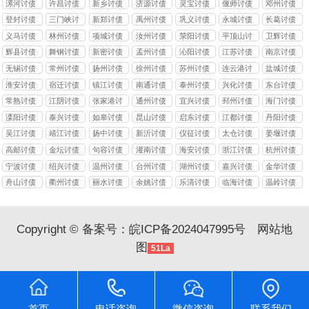
漯河讨债
许昌讨债
新乡讨债
济源讨债
灵宝讨债
偃师讨债
邓州讨债
登封讨债
三门峡讨
新郑讨债
禹州讨债
巩义讨债
永城讨债
长葛讨债
债
义马讨债
林州讨债
项城讨债
汝州讨债
荥阳讨债
平顶山讨
卫辉讨债
债
辉县讨债
舞钢讨债
新密讨债
孟州讨债
沁阳讨债
江苏讨债
南京讨债
无锡讨债
常州讨债
扬州讨债
徐州讨债
苏州讨债
连云港讨
盐城讨债
债
淮安讨债
宿迁讨债
镇江讨债
南通讨债
泰州讨债
兴化讨债
东台讨债
常熟讨债
江阴讨债
张家港讨
通州讨债
宜兴讨债
邳州讨债
海门讨债
债
溧阳讨债
泰兴讨债
如皋讨债
昆山讨债
启东讨债
江都讨债
丹阳讨债
吴江讨债
靖江讨债
扬中讨债
新沂讨债
仪征讨债
太仓讨债
姜堰讨债
高邮讨债
金坛讨债
句容讨债
灌南讨债
海安讨债
浙江讨债
杭州讨债
宁波讨债
绍兴讨债
温州讨债
台州讨债
湖州讨债
嘉兴讨债
金华讨债
舟山讨债
衢州讨债
丽水讨债
余姚讨债
乐清讨债
临海讨债
温岭讨债
Copyright © 备案号：
皖ICP备2024047995号
网站地
图
51La
首页
电话咨询
微信咨询
联系我们