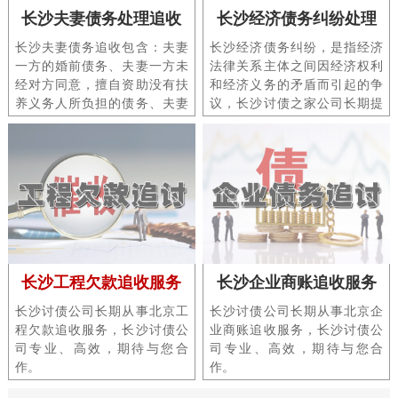
长沙夫妻债务处理追收
长沙经济债务纠纷处理
长沙夫妻债务追收包含：夫妻
长沙经济债务纠纷，是指经济
一方的婚前债务、夫妻一方未
法律关系主体之间因经济权利
经对方同意，擅自资助没有扶
和经济义务的矛盾而引起的争
养义务人所负担的债务、夫妻
议，长沙讨债之家公司长期提
一方因个人不合理的开支，如
供各类北京讨债、讨账、要
赌博、吸毒、酗酒所负债务
账、追账、三角账服务。
等。
长沙工程欠款追收服务
长沙企业商账追收服务
长沙讨债公司长期从事北京工
长沙讨债公司长期从事北京企
程欠款追收服务，长沙讨债公
业商账追收服务，长沙讨债公
司专业、高效，期待与您合
司专业、高效，期待与您合
作。
作。