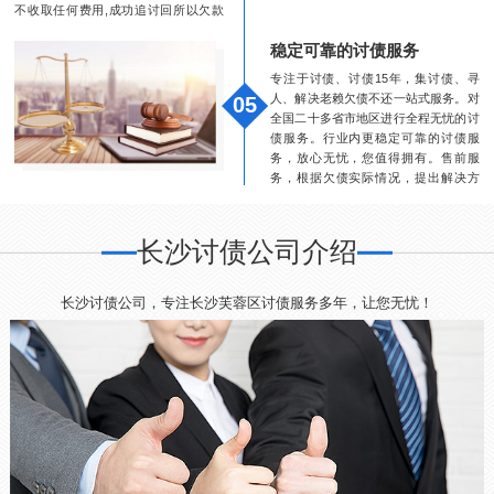
不收取任何费用,成功追讨回所以欠款
均打入委托人指定账户。变相收费均为
稳定可靠的讨债服务
假冒本公司,请客户谨慎选择。
专注于讨债、讨债15年，集讨债、寻
人、解决老赖欠债不还一站式服务。对
05
全国二十多省市地区进行全程无忧的讨
债服务。行业内更稳定可靠的讨债服
务，放心无忧，您值得拥有。售前服
务，根据欠债实际情况，提出解决方
案。完备的解决方案：提供最高效的解
决方案及讨债方案。
长沙讨债公司介绍
长沙讨债公司，专注长沙芙蓉区讨债服务多年，让您无忧！