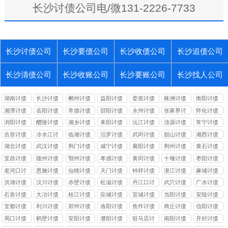
长沙讨债公司电/微131-2226-7733
长沙讨债公司
长沙要债公司
长沙收债公司
长沙追债公司
长沙清债公司
长沙收账公司
长沙要账公司
长沙找人公司
湖南讨债
长沙讨债
郴州讨债
益阳讨债
娄底讨债
株洲讨债
衡阳讨债
湘潭讨债
岳阳讨债
常德讨债
邵阳讨债
永州讨债
张家界讨
怀化讨债
债
浏阳讨债
醴陵讨债
湘乡讨债
耒阳讨债
沅江讨债
涟源讨债
常宁讨债
吉首讨债
冷水江讨
临湘讨债
汨罗讨债
武冈讨债
韶山讨债
湘西讨债
债
湖北讨债
武汉讨债
荆门讨债
咸宁讨债
襄阳讨债
荆州讨债
黄石讨债
宜昌讨债
随州讨债
鄂州讨债
孝感讨债
黄冈讨债
十堰讨债
枣阳讨债
老河口讨
恩施讨债
仙桃讨债
天门讨债
钟祥讨债
潜江讨债
麻城讨债
债
洪湖讨债
汉川讨债
赤壁讨债
松滋讨债
丹江口讨
武穴讨债
广水讨债
债
石首讨债
大冶讨债
枝江讨债
应城讨债
宜城讨债
当阳讨债
安陆讨债
宜都讨债
利川讨债
郑州讨债
洛阳讨债
焦作讨债
商丘讨债
信阳讨债
周口讨债
鹤壁讨债
安阳讨债
濮阳讨债
驻马店讨
南阳讨债
开封讨债
债